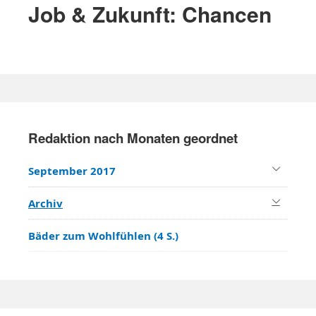
f
Job & Zukunft: Chancen
a
o
v
r
i
:
g
a
P
t
r
i
Redaktion nach Monaten geordnet
i
o
m
n
September 2017
a
r
Archiv
y
Bäder zum Wohlfühlen (4 S.)
S
i
d
e