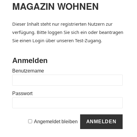
f
MAGAZIN WOHNEN
a
o
v
r
i
Dieser Inhalt steht nur registrierten Nutzern zur
:
g
verfügung. Bitte loggen Sie sich ein oder beantragen
a
Sie einen Login über unseren Test-Zugang.
t
i
Anmelden
o
Benutzername
n
Passwort
Angemeldet bleiben