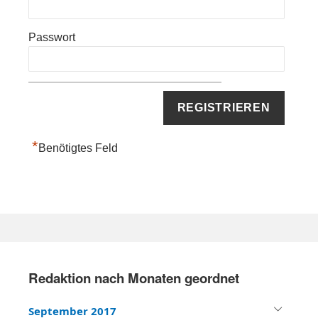
Passwort
*
Benötigtes Feld
P
r
Redaktion nach Monaten geordnet
i
m
September 2017