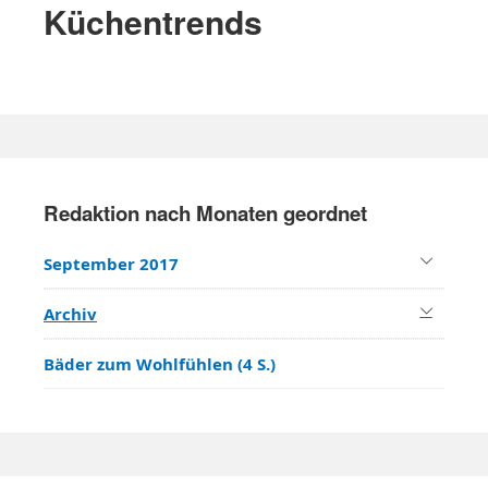
f
Küchentrends
a
o
v
r
i
:
g
a
P
t
r
i
Redaktion nach Monaten geordnet
i
o
m
n
September 2017
a
r
Archiv
y
Bäder zum Wohlfühlen (4 S.)
S
i
d
e